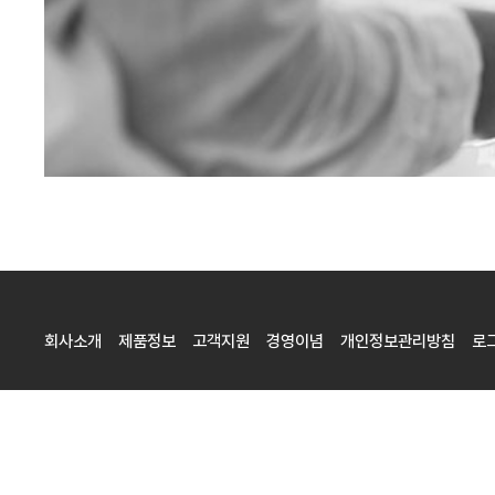
회사소개
제품정보
고객지원
경영이념
개인정보관리방침
로
(주)베이시스소프트 / BasisSoft, Inc.
대표
최재웅, 안준상
사