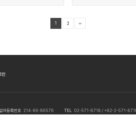
1
2
그인
업자등록번호
214-86-86576
TEL
02-571-8718 / +82-2-571-871
asis@basis.co.kr