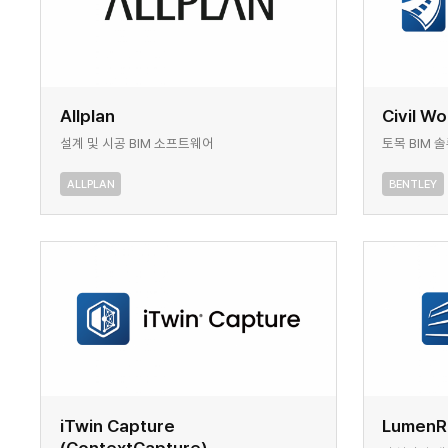
Allplan
Civil W
설계 및 시공 BIM 소프트웨어
토목 BIM 
ALLPLAN
BENTLEY
iTwin Capture
Lumen
(ContextCapture)