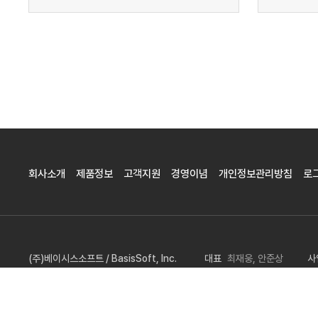
맨끝
회사소개
제품정보
고객지원
경영이념
개인정보관리방침
로
(주)베이시스소프트 / BasisSoft, Inc.
대표
최재웅, 안준상
사
서울시 서초구 양재천로 103-3, 드림빌딩 3층(구 신한빌딩)
E-Mail
b
COPYRIGHT ⓒ BASISSOFT. ALL RIGHT RESERVED.