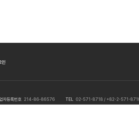
그인
업자등록번호
214-86-86576
TEL
02-571-8718 / +82-2-571-871
asis@basis.co.kr