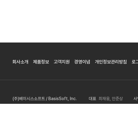
회사소개
제품정보
고객지원
경영이념
개인정보관리방침
로
(주)베이시스소프트 / BasisSoft, Inc.
대표
최재웅, 안준상
사
서울시 서초구 양재천로 103-3, 드림빌딩 3층(구 신한빌딩)
E-Mail
b
COPYRIGHT ⓒ BASISSOFT. ALL RIGHT RESERVED.