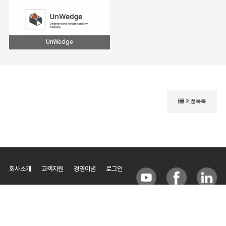
UnWedge
제품목록
회사소개
고객지원
경영이념
로그인
(주)베이시스소프트 / BasisSoft, Inc.
대표
최재웅, 안준상
사업자등록번호
214-86-86576