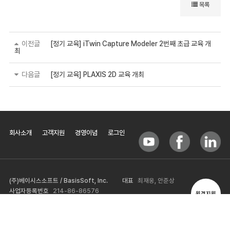
목록
이전글
[정기 교육] iTwin Capture Modeler 2번째 초급 교육 개
최
다음글
[정기 교육] PLAXIS 2D 교육 개최
회사소개
고객지원
경영이념
로그인
(주)베이시스소프트 / BasisSoft, Inc.
대표
최재웅, 안준상
사업자등록번호
214-86-86576
원격지원
TEL
02-571-8718 / +82-2-571-8718
FAX
02-572-9709
서울시 서초구 양재천로 103-3, 드림빌딩 3층(구 신한빌딩)
E-Mail
basis@basis.co.kr
이메일문의