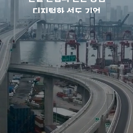
BIM
솔루션 공급
컨설팅
디지털화 선도 기업
(주)베이시스소프트는 혁신적인 아이디어와 창의적인 접근을
통해
미래 스마트건설을 선도하는 초일류기업으로 성장하고자 합니다.